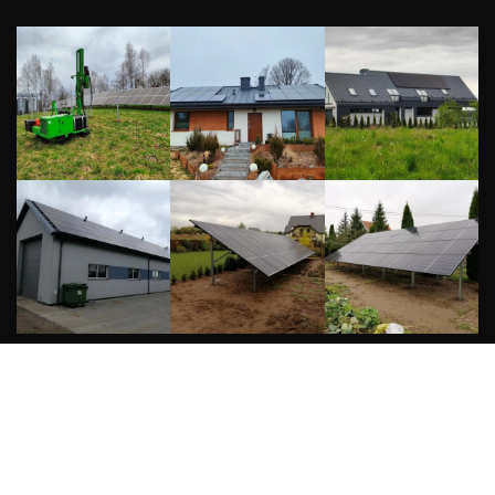
Copyright ©
Alarmy i monitoring Suwałki
/ Design by
Maxi-Tech
Suwałki