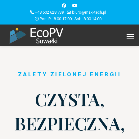
+48 602 628 739
biuro@maxi-tech.pl
Pon.-Pt. 8:00-17:00 | Sob. 8:00-14:00
ZALETY ZIELONEJ ENERGII
CZYSTA,
BEZPIECZNA,