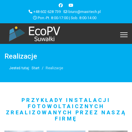
+48 602 628 739
biuro@maxi-tech.pl
Pon.-Pt. 8:00-17:00 | Sob. 8:00-14:00
Realizacje
Jesteś tutaj:
Start
Realizacje
PRZYKŁADY INSTALACJI
FOTOWOLTAICZNYCH
ZREALIZOWANYCH PRZEZ NASZĄ
FIRMĘ