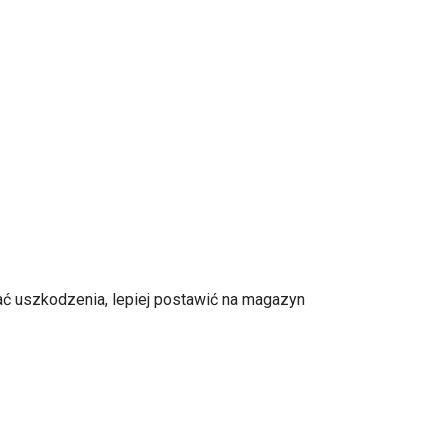
ć uszkodzenia, lepiej postawić na magazyn
RAMACH MÓJ PRĄD 7.0 I CZYSTE POWIETRZE
YSTA I NA JAKICH ZASADACH?