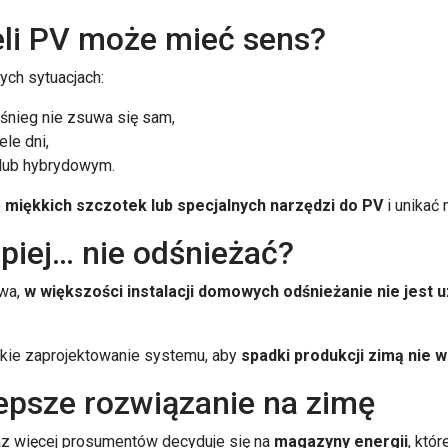
eli PV może mieć sens?
ch sytuacjach:
 śnieg nie zsuwa się sam,
le dni,
d lub hybrydowym.
e
miękkich szczotek lub specjalnych narzędzi do PV
i unikać
epiej… nie odśnieżać?
twa,
w większości instalacji domowych odśnieżanie nie jest 
akie zaprojektowanie systemu, aby
spadki produkcji zimą nie w
epsze rozwiązanie na zimę
raz więcej prosumentów decyduje się na
magazyny energii
, któr