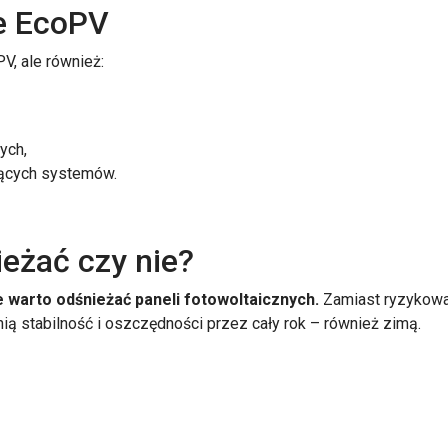
e EcoPV
V, ale również:
ych,
jących systemów.
eżać czy nie?
warto odśnieżać paneli fotowoltaicznych.
Zamiast ryzykowa
nią stabilność i oszczędności przez cały rok – również zimą.
OTOWOLTAIKĘ 2026: KOMPLETNY PRZEWODNIK PO PROG
A: DOTACJE ARIMR NA OZE DLA ROLNIKÓW: KTO SKORZ