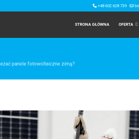
+48 602 628 739
bi
STRONA GŁÓWNA
OFERTA
ieżać panele fotowoltaiczne zimą?