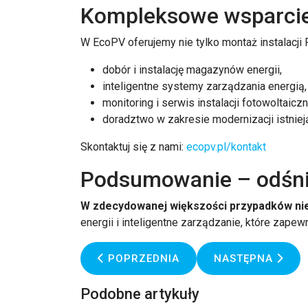
Kompleksowe wsparci
W EcoPV oferujemy nie tylko montaż instalacji P
dobór i instalację magazynów energii,
inteligentne systemy zarządzania energią,
monitoring i serwis instalacji fotowoltaiczn
doradztwo w zakresie modernizacji istnie
Skontaktuj się z nami:
ecopv.pl/kontakt
Podsumowanie – odśni
W zdecydowanej większości przypadków nie 
energii i inteligentne zarządzanie, które zapew
POPRZEDNIA STRONA: DOTACJE NA F
NASTĘPNA STRON
POPRZEDNIA
NASTĘPNA
Podobne artykuły