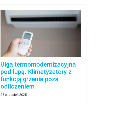
Ulga termomodernizacyjna
pod lupą. Klimatyzatory z
funkcją grzania poza
odliczeniem
25 wrzesień 2025