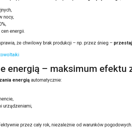
jnych,
w nocy,
0%,
 cen energii.
prawia, że chwilowy brak produkcji – np. przez śnieg –
przesta
towoltaiki
nie energią – maksimum efektu 
zania energią
automatycznie:
encie,
i urządzeniami,
 efektywnie przez cały rok, niezależnie od warunków pogodowych.