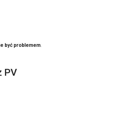
je być problemem
.
z PV